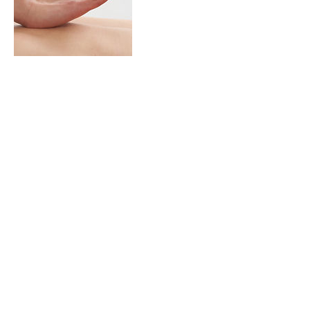
Coordonnées
105 Rue de Villiers Adam, Mériel, France
Thiané TL
Massage
06 70 46 97 58
thiane.massage.bien.etre@outlook.fr
Membre de la
FFMTR