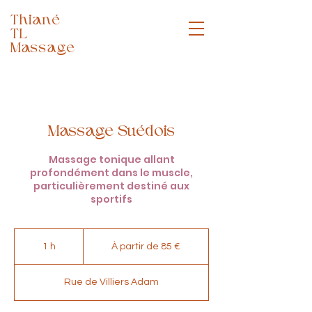
Thiané
TL
Massage
Massothérapeute
Massage Suédois
Massage tonique allant
profondément dans le muscle,
particulièrement destiné aux
sportifs
À
partir
1 h
1
À partir de 85 €
de
85
euros
Rue de Villiers Adam