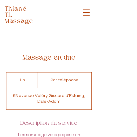
Thiané
TL
Massage
Massothérapeute
Massage en duo
Par
téléphone
1 h
1
Par téléphone
68 avenue Valéry Giscard d'Estaing,
L'Isle-Adam
Description du service
Les samedi, je vous propose en